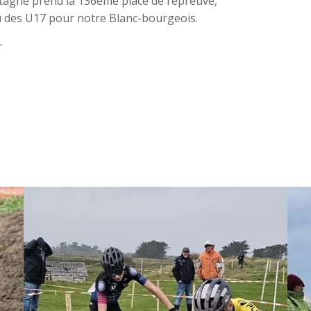
etagne prend la 136ème place de l’épreuve,
u des U17 pour notre Blanc-bourgeois.
r