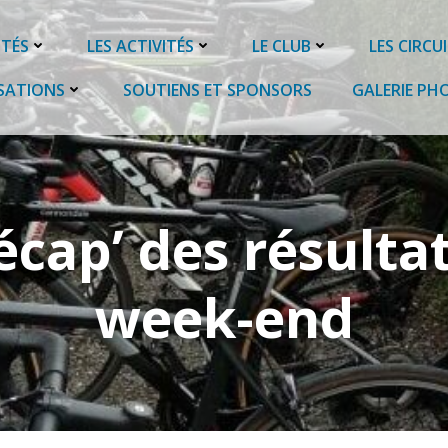
ITÉS
LES ACTIVITÉS
LE CLUB
LES CIRCU
SATIONS
SOUTIENS ET SPONSORS
GALERIE PH
écap’ des résulta
week-end