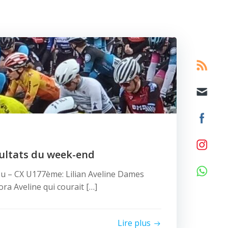
sultats du week-end
u – CX U177ème: Lilian Aveline Dames
ora Aveline qui courait […]
Lire plus