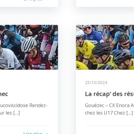
25/10/2024
nec
La récap’ des ré
coviscidose Rendez-
Gouézec – CX Enora Av
r les […]
chez les U17 Chez […]