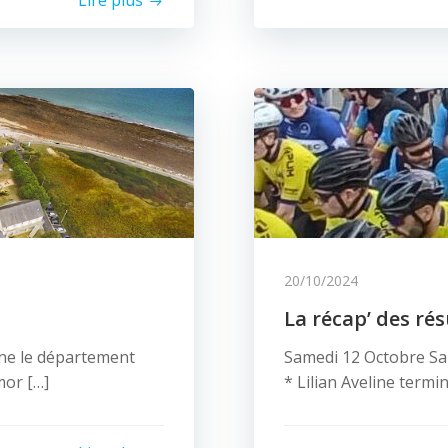
Lire plus
20/10/2024
La récap’ des ré
ine le département
Samedi 12 Octobre Sa
mor […]
* Lilian Aveline term