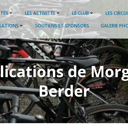
ITÉS
LES ACTIVITÉS
LE CLUB
LES CIRCU
SATIONS
SOUTIENS ET SPONSORS
GALERIE PH
lications de
Mor
Berder