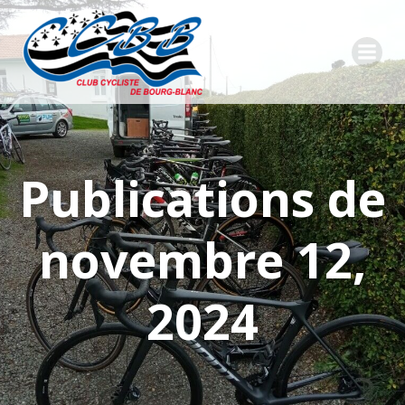
Aller
au
contenu
Publications de
novembre 12,
2024