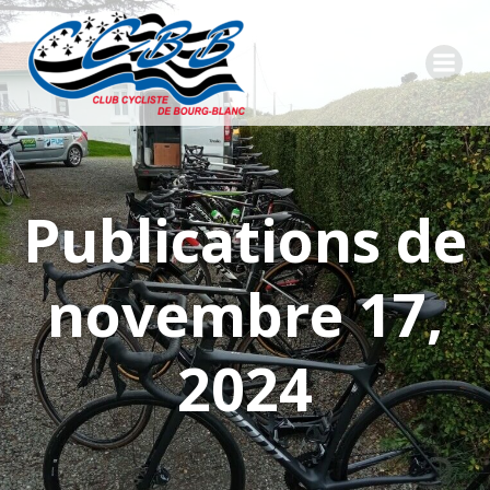
Aller
au
contenu
Publications de
novembre 17,
2024