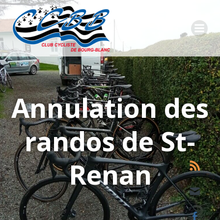
Aller
au
contenu
Annulation des
randos de St-
Renan