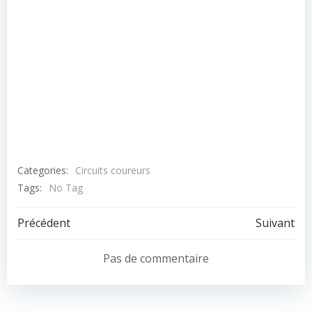
Categories:
Circuits coureurs
Tags:
No Tag
Post
Post
Précédent
Suivant
navigation
navigation
Pas de commentaire