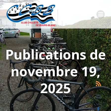
Aller
au
contenu
Publications de
novembre 19,
2025