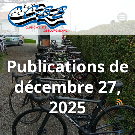
Aller
au
contenu
Publications de
décembre 27,
2025